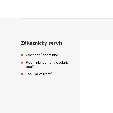
Z
á
Zákaznický servis
p
Obchodní podmínky
a
Podmínky ochrany osobních
údajů
t
Tabulka velikostí
í