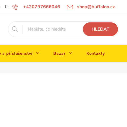
+420797666046
shop@buffaloo.cz
Tabulka velikostí
HLEDAT
y a příslušenství
Bazar
Kontakty