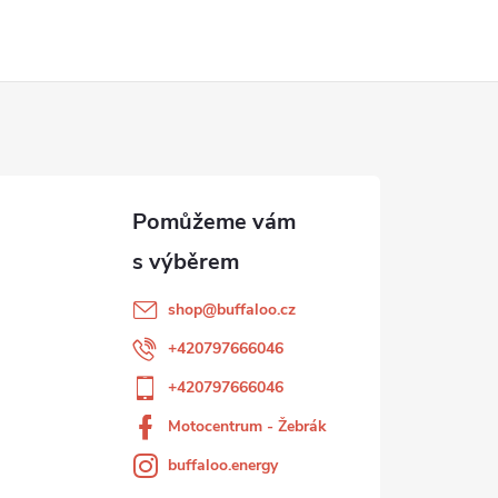
shop
@
buffaloo.cz
+420797666046
+420797666046
Motocentrum - Žebrák
buffaloo.energy