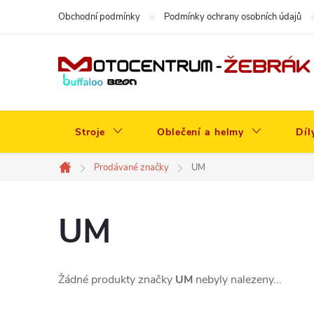
Přejít
Obchodní podmínky
Podmínky ochrany osobních údajů
na
obsah
Stroje
Oblečení a helmy
Díl
Prodávané značky
UM
Domů
UM
Žádné produkty značky
UM
nebyly nalezeny...