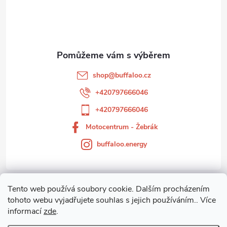
p
a
t
shop
@
buffaloo.cz
í
+420797666046
+420797666046
Motocentrum - Žebrák
buffaloo.energy
Tento web používá soubory cookie. Dalším procházením
Zákaznický servis
tohoto webu vyjadřujete souhlas s jejich používáním.. Více
informací
zde
.
Motocentrum-Žebrák