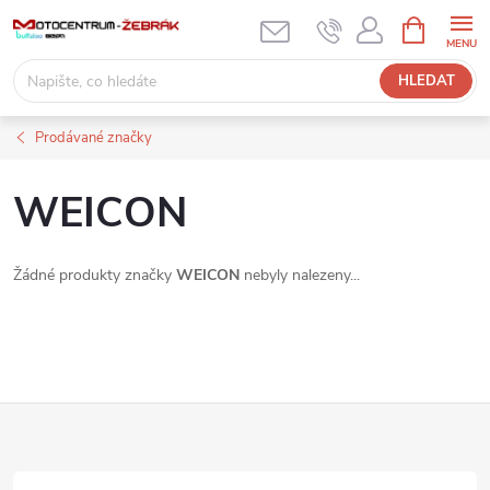
Přejít
NÁKUPNÍ
KOŠÍK
na
obsah
HLEDAT
Prodávané značky
WEICON
Žádné produkty značky
WEICON
nebyly nalezeny...
Z
á