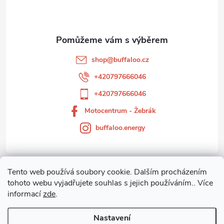
p
a
t
shop
@
buffaloo.cz
í
+420797666046
+420797666046
Motocentrum - Žebrák
buffaloo.energy
Tento web používá soubory cookie. Dalším procházením
Zákaznický servis
tohoto webu vyjadřujete souhlas s jejich používáním.. Více
informací
zde
.
Motocentrum-Žebrák
Nastavení