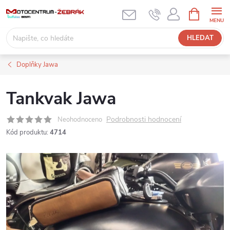
Přejít
NÁKUPNÍ
KOŠÍK
na
obsah
HLEDAT
Doplňky Jawa
Tankvak Jawa
Podrobnosti hodnocení
Neohodnoceno
Kód produktu:
4714