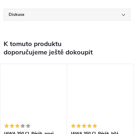
Diskuse
K tomuto produktu
doporučujeme ještě dokoupit
JAWA 350 CL Pérák, nový
JAWA 350 CL Pérák, bílá