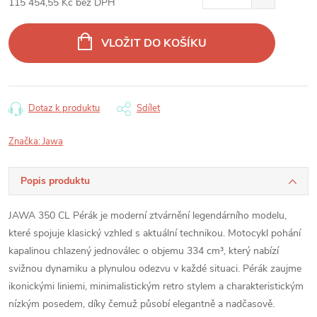
115 454,55 Kč bez DPH
Měrná
cena:
VLOŽIT DO KOŠÍKU
Dotaz k produktu
Sdílet
Značka:
Jawa
Popis produktu
JAWA 350 CL Pérák je moderní ztvárnění legendárního modelu,
které spojuje klasický vzhled s aktuální technikou. Motocykl pohání
kapalinou chlazený jednoválec o objemu 334 cm³, který nabízí
svižnou dynamiku a plynulou odezvu v každé situaci. Pérák zaujme
ikonickými liniemi, minimalistickým retro stylem a charakteristickým
nízkým posedem, díky čemuž působí elegantně a nadčasově.