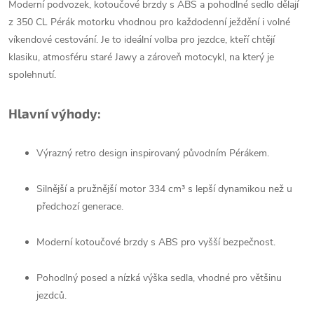
Moderní podvozek, kotoučové brzdy s ABS a pohodlné sedlo dělají
z 350 CL Pérák motorku vhodnou pro každodenní ježdění i volné
víkendové cestování. Je to ideální volba pro jezdce, kteří chtějí
klasiku, atmosféru staré Jawy a zároveň motocykl, na který je
spolehnutí.
Hlavní výhody:
Výrazný retro design inspirovaný původním Pérákem.
Silnější a pružnější motor 334 cm³ s lepší dynamikou než u
předchozí generace.
Moderní kotoučové brzdy s ABS pro vyšší bezpečnost.
Pohodlný posed a nízká výška sedla, vhodné pro většinu
jezdců.