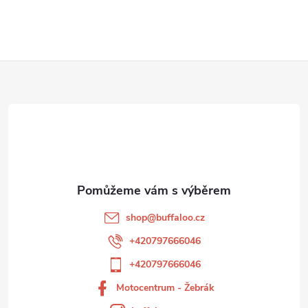
Z
á
p
a
t
shop
@
buffaloo.cz
í
+420797666046
+420797666046
Motocentrum - Žebrák