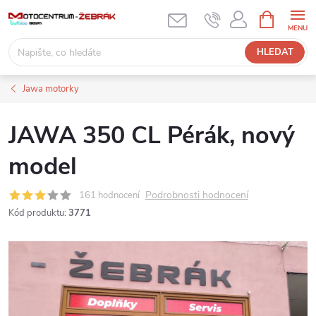
Přejít
NÁKUPNÍ
KOŠÍK
na
obsah
HLEDAT
Jawa motorky
JAWA 350 CL Pérák, nový
model
Podrobnosti hodnocení
161 hodnocení
Kód produktu:
3771