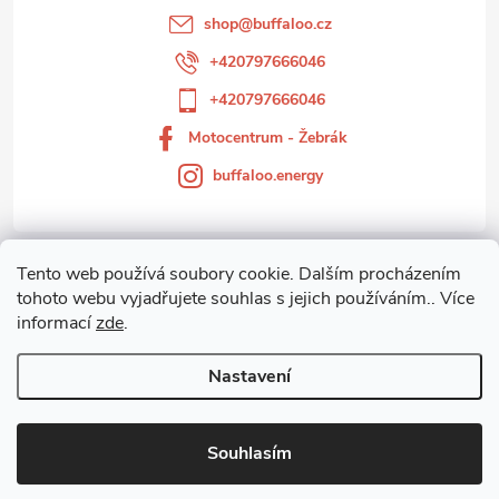
t
shop
@
buffaloo.cz
í
+420797666046
+420797666046
Motocentrum - Žebrák
buffaloo.energy
Tento web používá soubory cookie. Dalším procházením
Zákaznický servis
tohoto webu vyjadřujete souhlas s jejich používáním.. Více
informací
zde
.
Motocentrum-Žebrák
Nastavení
Copyright 2026
Motocentrum - Žebrák
. Všechna práva vyhrazena.
Souhlasím
Vytvořil Shoptet