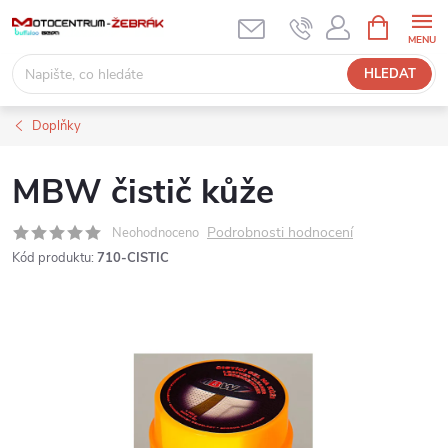
Přejít
NÁKUPNÍ
KOŠÍK
na
obsah
HLEDAT
Doplňky
MBW čistič kůže
Podrobnosti hodnocení
Neohodnoceno
Kód produktu:
710-CISTIC