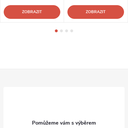
ZOBRAZIT
ZOBRAZIT
Z
á
p
a