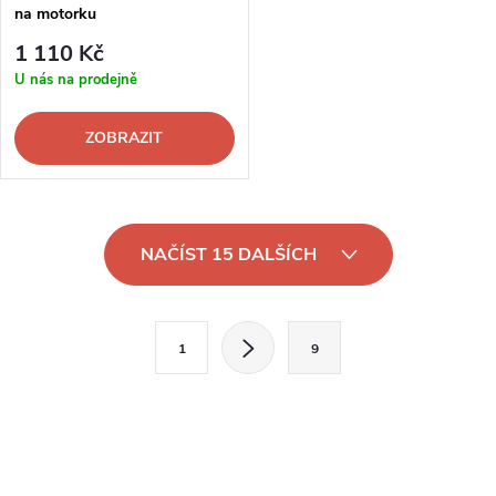
na motorku
1 110 Kč
U nás na prodejně
ZOBRAZIT
O
NAČÍST 15 DALŠÍCH
v
l
S
1
9
t
á
r
d
á
a
n
k