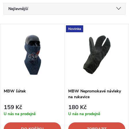
Ř
Nejlevnější
a
Nejdražší
V
Novinka
Nejprodávanější
z
ý
Abecedně
e
p
n
i
í
s
p
MBW šátek
MBW Nepromokavé návleky
na rukavice
p
r
159 Kč
180 Kč
r
U nás na prodejně
U nás na prodejně
o