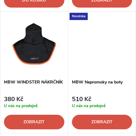
o
DO KOŠÍKU
ZOBRAZIT
d
d
Novinka
u
u
k
k
t
t
ů
ů
MBW WINDSTER NÁKRČNÍK
MBW Nepromoky na boty
380 Kč
510 Kč
U nás na prodejně
U nás na prodejně
ZOBRAZIT
ZOBRAZIT