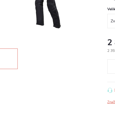
Veli
2
2 35
Měr
cena
Znač