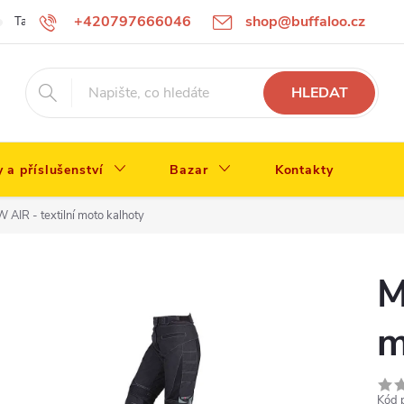
+420797666046
shop@buffaloo.cz
Tabulka velikostí
HLEDAT
y a příslušenství
Bazar
Kontakty
AIR - textilní moto kalhoty
M
m
Kód 