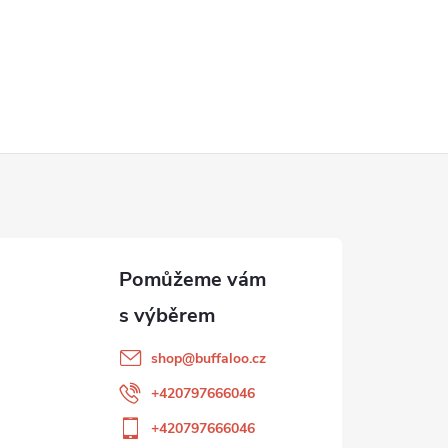
shop
@
buffaloo.cz
+420797666046
+420797666046