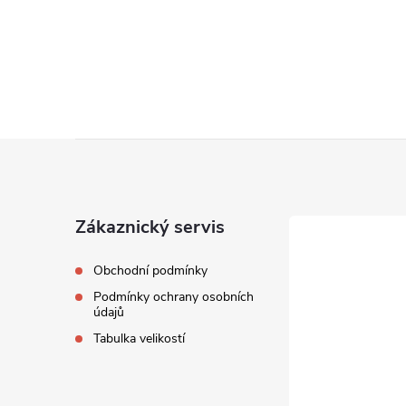
Z
á
Zákaznický servis
p
Obchodní podmínky
a
Podmínky ochrany osobních
údajů
t
Tabulka velikostí
í