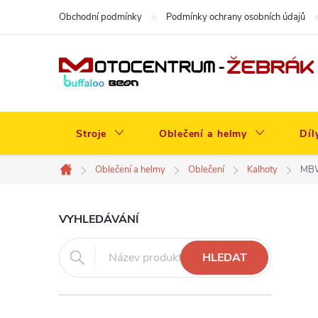
Přejít
Obchodní podmínky
Podmínky ochrany osobních údajů
na
obsah
Stroje
Oblečení a helmy
Díl
Oblečení a helmy
Oblečení
Kalhoty
MBW 
Domů
P
VYHLEDÁVÁNÍ
o
HLEDAT
s