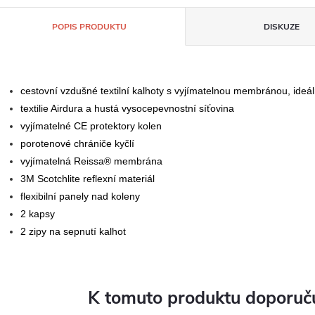
POPIS PRODUKTU
DISKUZE
cestovní vzdušné textilní kalhoty s vyjímatelnou membránou, ideá
textilie Airdura a hustá vysocepevnostní síťovina
vyjímatelné CE protektory kolen
porotenové chrániče kyčlí
vyjímatelná Reissa® membrána
3M Scotchlite reflexní materiál
flexibilní panely nad koleny
2 kapsy
2 zipy na sepnutí kalhot
K tomuto produktu doporuču