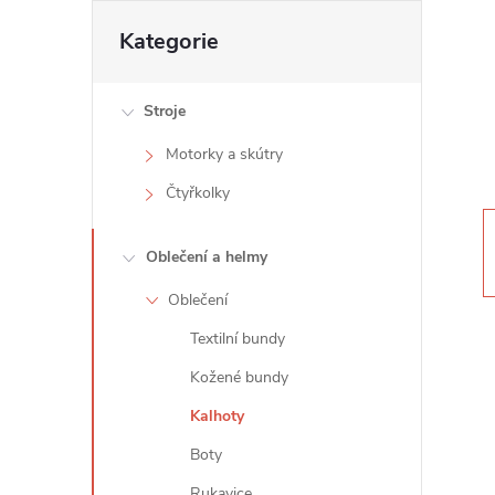
t
Přeskočit
Kategorie
kategorie
r
Stroje
a
Motorky a skútry
n
Čtyřkolky
n
Oblečení a helmy
í
Oblečení
Textilní bundy
p
Kožené bundy
a
Kalhoty
n
Boty
Rukavice