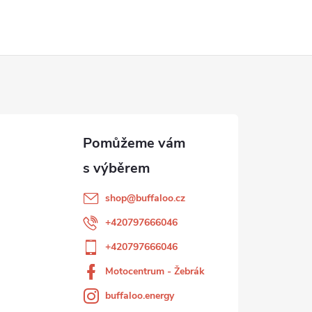
shop
@
buffaloo.cz
+420797666046
+420797666046
Motocentrum - Žebrák
buffaloo.energy