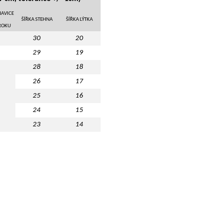
AVICE
ŠÍŘKA STEHNA
ŠÍŘKA LÝTKA
ROKU
30
20
29
19
28
18
26
17
25
16
24
15
23
14