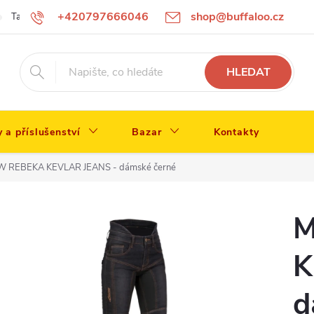
+420797666046
shop@buffaloo.cz
Tabulka velikostí
HLEDAT
y a příslušenství
Bazar
Kontakty
 REBEKA KEVLAR JEANS - dámské černé
M
K
d