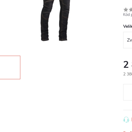
Kód 
Veli
2
2 38
Měr
cena