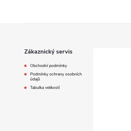
Z
á
Zákaznický servis
p
Obchodní podmínky
a
Podmínky ochrany osobních
údajů
t
Tabulka velikostí
í