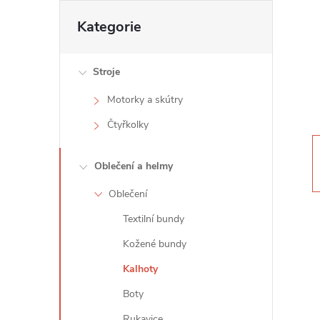
t
Přeskočit
Kategorie
kategorie
r
Stroje
a
Motorky a skútry
n
Čtyřkolky
n
Oblečení a helmy
í
Oblečení
Textilní bundy
p
Kožené bundy
a
Kalhoty
n
Boty
Rukavice