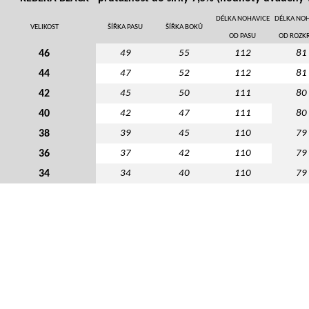
DÉLKA NOHAVICE
DÉLKA NOH
VELIKOST
ŠÍŘKA PASU
ŠÍŘKA BOKŮ
OD PASU
OD ROZK
46
49
55
112
81
44
47
52
112
81
42
45
50
111
80
40
42
47
111
80
38
39
45
110
79
36
37
42
110
79
34
34
40
110
79