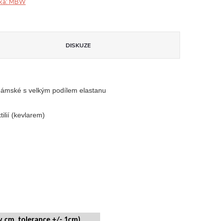
ka:
MBW
DISKUZE
 dámské s velkým podílem elastanu
lií (kevlarem)
 cm, tolerance +/- 1cm)