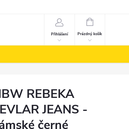
NÁKUPNÍ
KOŠÍK
Prázdný košík
Přihlášení
BW REBEKA
EVLAR JEANS -
ámské černé