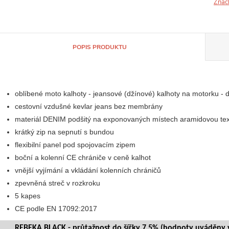
Znač
POPIS PRODUKTU
oblíbené moto kalhoty - jeansové (džínové) kalhoty na motorku -
cestovní vzdušné kevlar jeans bez membrány
materiál DENIM podšitý na exponovaných místech aramidovou texti
krátký zip na sepnutí s bundou
flexibilní panel pod spojovacím zipem
boční a kolenní CE chrániče v ceně kalhot
vnější vyjímání a vkládání kolenních chráničů
zpevněná streč v rozkroku
5 kapes
CE podle EN 17092:2017
REBEKA BLACK - průtažnost do šířky 7,5% (hodnoty uváděny v