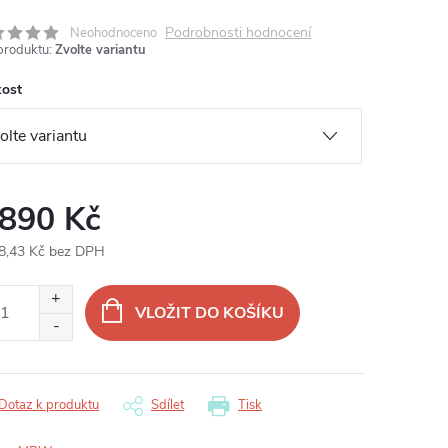
Podrobnosti hodnocení
Neohodnoceno
produktu:
Zvolte variantu
kost
 890 Kč
8,43 Kč bez DPH
ná
:
VLOŽIT DO KOŠÍKU
Dotaz k produktu
Sdílet
Tisk