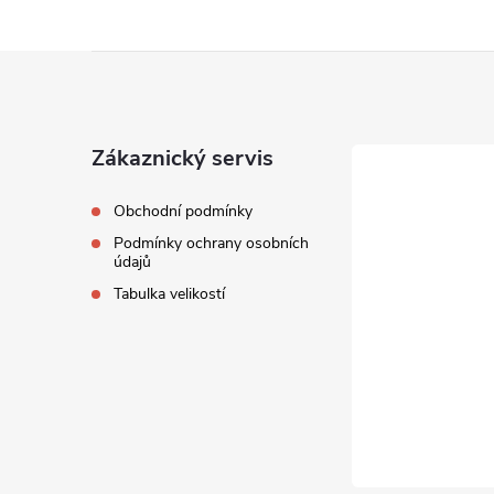
Z
á
Zákaznický servis
p
Obchodní podmínky
a
Podmínky ochrany osobních
údajů
t
Tabulka velikostí
í