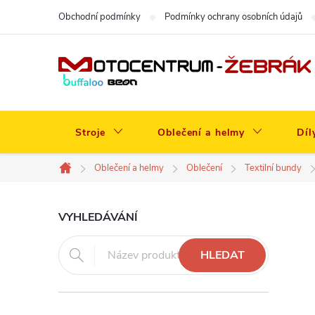
Přejít
Obchodní podmínky
Podmínky ochrany osobních údajů
na
obsah
Stroje
Oblečení a helmy
Díl
Oblečení a helmy
Oblečení
Textilní bundy
Domů
P
VYHLEDÁVÁNÍ
o
HLEDAT
s