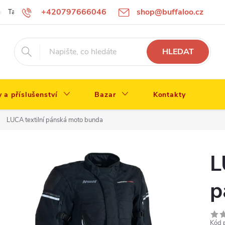
+420797666046
shop@buffaloo.cz
Tabulka velikostí
HLEDAT
y a příslušenství
Bazar
Kontakty
LUCA textilní pánská moto bunda
L
p
Kód 