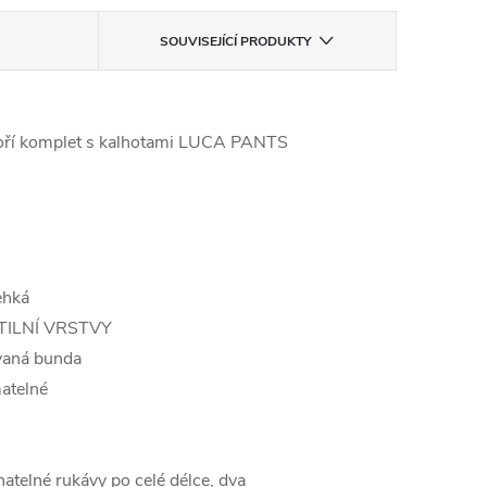
SOUVISEJÍCÍ PRODUKTY
voří komplet s kalhotami LUCA PANTS
lehká
ILNÍ VRSTVY
ívaná bunda
matelné
atelné rukávy po celé délce, dva