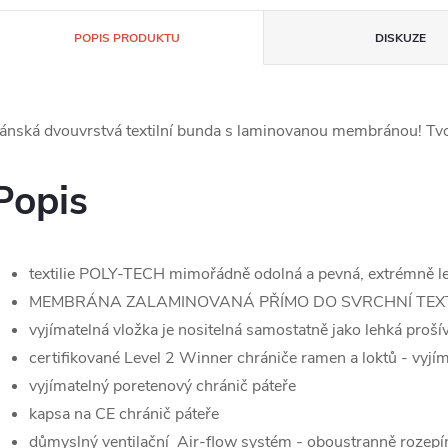
POPIS PRODUKTU
DISKUZE
ánská dvouvrstvá textilní bunda s laminovanou membránou! T
Popis
textilie POLY-TECH mimořádně odolná a pevná, extrémně 
MEMBRÁNA ZALAMINOVANÁ PŘÍMO DO SVRCHNÍ TEXT
vyjímatelná vložka je nositelná samostatně jako lehká proš
certifikované Level 2 Winner chrániče ramen a loktů - vyjí
vyjímatelný poretenový chránič páteře
kapsa na CE chránič páteře
důmyslný ventilační Air-flow systém - oboustranně rozepín