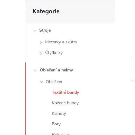
t
Přeskočit
Kategorie
kategorie
r
Stroje
a
Motorky a skútry
n
Čtyřkolky
n
Oblečení a helmy
í
Oblečení
Textilní bundy
p
Kožené bundy
a
Kalhoty
n
Boty
Rukavice