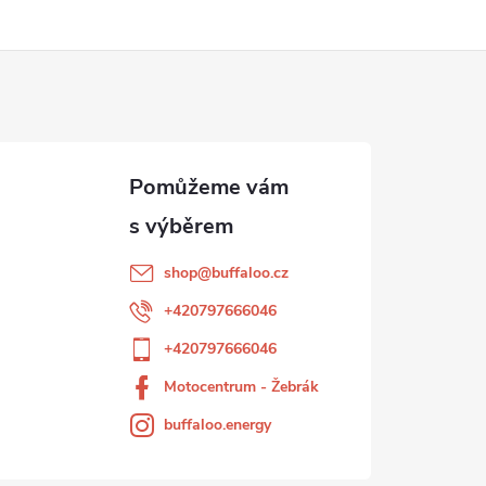
shop
@
buffaloo.cz
+420797666046
+420797666046
Motocentrum - Žebrák
buffaloo.energy