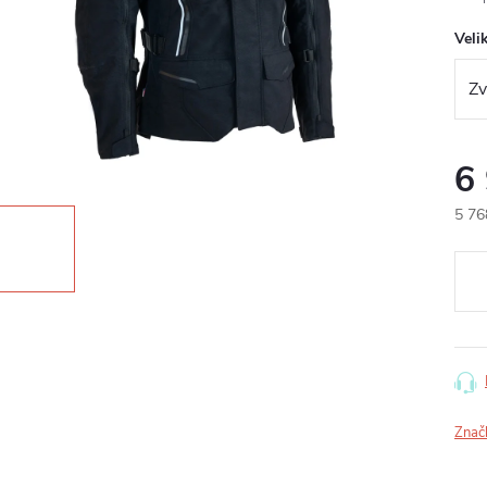
Veli
6
5 76
Měr
cena
Znač