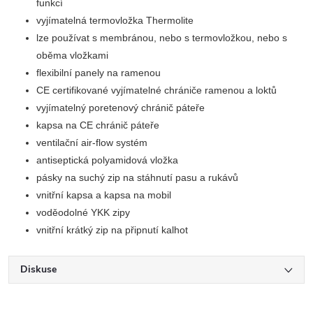
funkcí
vyjímatelná termovložka Thermolite
lze používat s membránou, nebo s termovložkou, nebo s
oběma vložkami
flexibilní panely na ramenou
CE certifikované vyjímatelné chrániče ramenou a loktů
vyjímatelný poretenový chránič páteře
kapsa na CE chránič páteře
ventilační air-flow systém
antiseptická polyamidová vložka
pásky na suchý zip na stáhnutí pasu a rukávů
vnitřní kapsa a kapsa na mobil
voděodolné YKK zipy
vnitřní krátký zip na připnutí kalhot
Diskuse