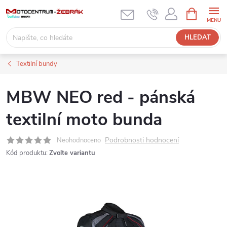
Přejít
NÁKUPNÍ
KOŠÍK
na
obsah
HLEDAT
Textilní bundy
MBW NEO red - pánská
textilní moto bunda
Podrobnosti hodnocení
Neohodnoceno
Kód produktu:
Zvolte variantu