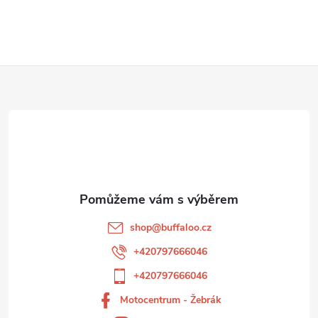
Z
á
p
a
t
shop
@
buffaloo.cz
í
+420797666046
+420797666046
Motocentrum - Žebrák