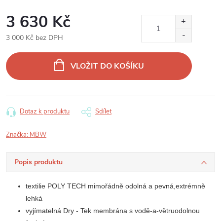
3 630 Kč
3 000 Kč bez DPH
Měrná
cena:
VLOŽIT DO KOŠÍKU
Dotaz k produktu
Sdílet
Značka:
MBW
Popis produktu
textilie POLY TECH mimořádně odolná a pevná,extrémně
lehká
vyjímatelná Dry - Tek membrána s vodě-a-větruodolnou