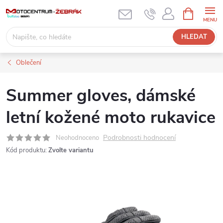
Přejít
NÁKUPNÍ
KOŠÍK
na
obsah
HLEDAT
Oblečení
Summer gloves, dámské
letní kožené moto rukavice
Podrobnosti hodnocení
Neohodnoceno
Kód produktu:
Zvolte variantu