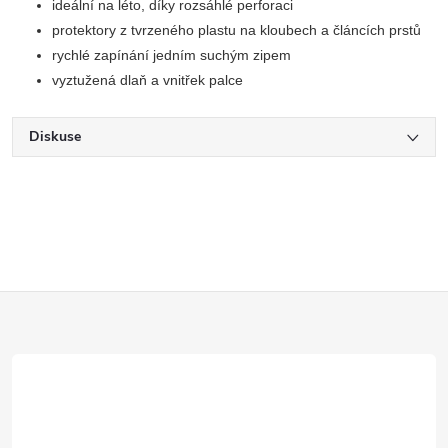
ideální na léto, díky rozsáhlé perforaci
protektory z tvrzeného plastu na kloubech a článcích prstů
rychlé zapínání jedním suchým zipem
vyztužená dlaň a vnitřek palce
Diskuse
Z
á
p