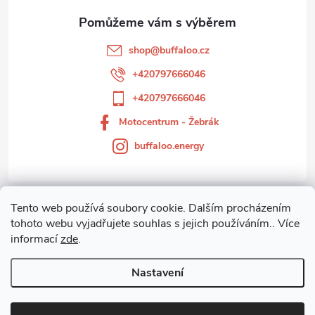
a
t
shop
@
buffaloo.cz
í
+420797666046
+420797666046
Motocentrum - Žebrák
buffaloo.energy
Tento web používá soubory cookie. Dalším procházením
Zákaznický servis
tohoto webu vyjadřujete souhlas s jejich používáním.. Více
informací
zde
.
Motocentrum-Žebrák
Nastavení
Copyright 2026
Motocentrum - Žebrák
. Všechna práva vyhrazena.