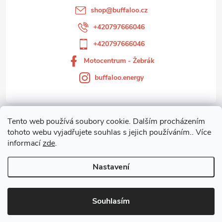
t
shop
@
buffaloo.cz
í
+420797666046
+420797666046
Motocentrum - Žebrák
buffaloo.energy
Tento web používá soubory cookie. Dalším procházením
Zákaznický servis
tohoto webu vyjadřujete souhlas s jejich používáním.. Více
informací
zde
.
Motocentrum-Žebrák
Nastavení
Copyright 2026
Motocentrum - Žebrák
. Všechna práva vyhrazena.
Souhlasím
Vytvořil Shoptet