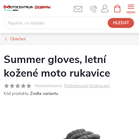
Přejít
NÁKUPNÍ
KOŠÍK
na
obsah
HLEDAT
Oblečení
Summer gloves, letní
kožené moto rukavice
Podrobnosti hodnocení
Neohodnoceno
Kód produktu:
Zvolte variantu