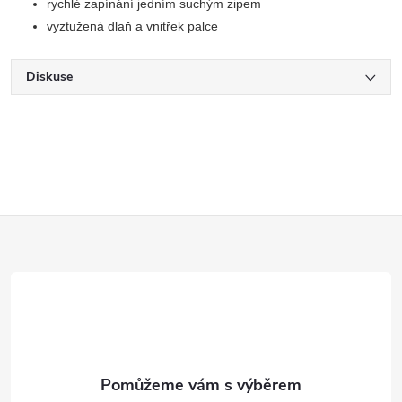
rychlé zapínání jedním suchým zipem
vyztužená dlaň a vnitřek palce
Diskuse
Z
á
p
a