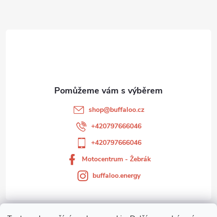
Z
á
p
a
t
shop
@
buffaloo.cz
í
+420797666046
+420797666046
Motocentrum - Žebrák
buffaloo.energy