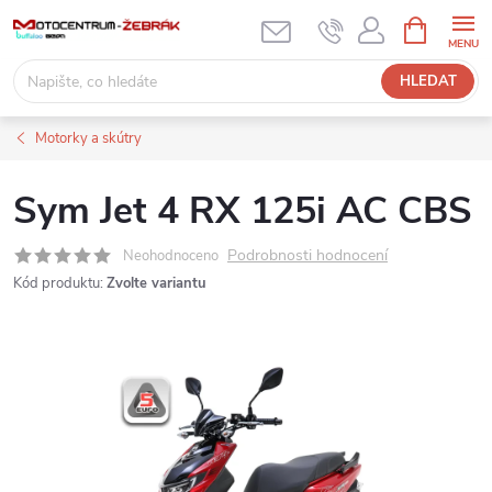
Přejít
NÁKUPNÍ
KOŠÍK
na
obsah
HLEDAT
Motorky a skútry
Sym Jet 4 RX 125i AC CBS
Podrobnosti hodnocení
Neohodnoceno
Kód produktu:
Zvolte variantu