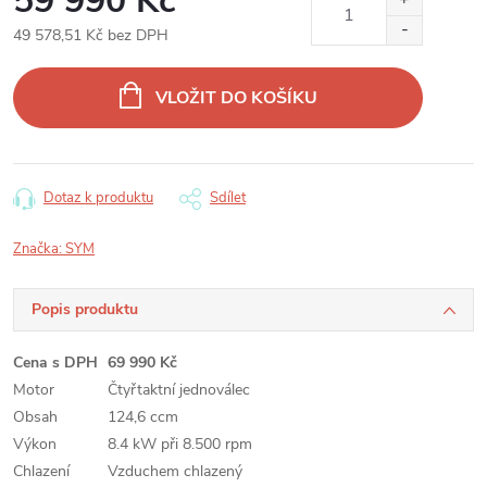
59 990 Kč
49 578,51 Kč bez DPH
Měrná
cena:
VLOŽIT DO KOŠÍKU
Dotaz k produktu
Sdílet
Značka:
SYM
Popis produktu
Cena s DPH
69 990 Kč
Motor
Čtyřtaktní jednoválec
Obsah
124,6 ccm
Výkon
8.4 kW při 8.500 rpm
Chlazení
Vzduchem chlazený