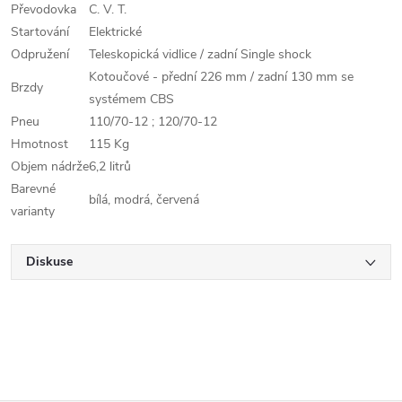
Převodovka
C. V. T.
Startování
Elektrické
Odpružení
Teleskopická vidlice / zadní Single shock
Kotoučové - přední 226 mm / zadní 130 mm se
Brzdy
systémem CBS
Pneu
110/70-12 ; 120/70-12
Hmotnost
115 Kg
Objem nádrže
6,2 litrů
Barevné
bílá, modrá, červená
varianty
Diskuse