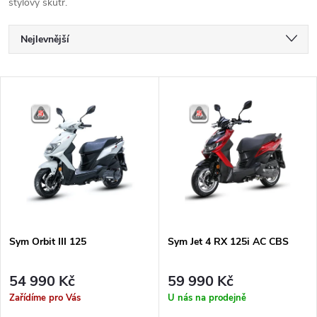
stylový skútr.
Ř
Nejlevnější
a
Nejdražší
V
Nejprodávanější
z
ý
Abecedně
e
p
n
i
í
s
p
Sym Orbit III 125
Sym Jet 4 RX 125i AC CBS
p
r
54 990 Kč
59 990 Kč
r
Zařídíme pro Vás
U nás na prodejně