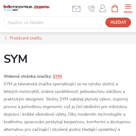
Přejít
NÁKUPNÍ
KOŠÍK
na
obsah
HLEDAT
Prodávané značky
SYM
Webová stránka značky:
SYM
SYM je taiwanská značka specializující se na výrobu skútrů a
lehkých motocyklů, známá spolehlivostí, jednoduchou údržbou a
praktickým designem. Skútry SYM nabízejí plynulý výkon, úsporný
provoz a pohodlnou ergonomii, což je činí ideálními pro městskou
dopravu i krátké víkendové výlety. Díky moderním technologiím a
kvalitnímu zpracování poskytují bezpečnou, komfortní a dostupnou
alternativu pro začínající i zkušené jezdce hledající spolehlivý a