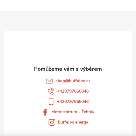
l
Z
á
d
á
a
p
c
a
í
t
p
shop
@
buffaloo.cz
r
í
+420797666046
v
+420797666046
k
Motocentrum - Žebrák
buffaloo.energy
y