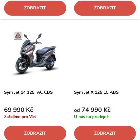
o
o
ZOBRAZIT
ZOBRAZIT
d
d
u
u
k
k
t
t
ů
ů
Sym Jet 14 125i AC CBS
Sym Jet X 125 LC ABS
69 990 Kč
74 990 Kč
od
Zařídíme pro Vás
U nás na prodejně
ZOBRAZIT
ZOBRAZIT