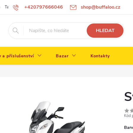
+420797666046
shop@buffaloo.cz
Tabulka velikostí
HLEDAT
y a příslušenství
Bazar
Kontakty
S
Kód 
Bar