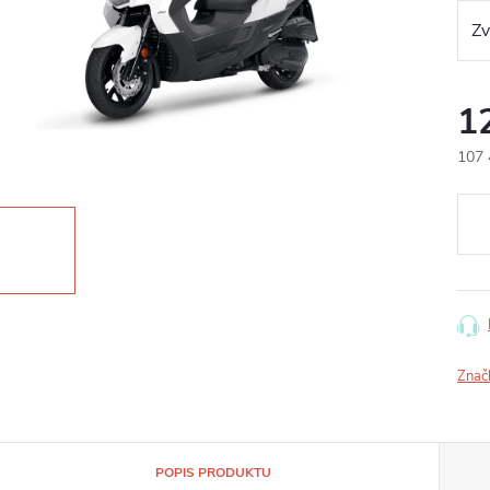
1
107 
Měr
cena
Znač
POPIS PRODUKTU