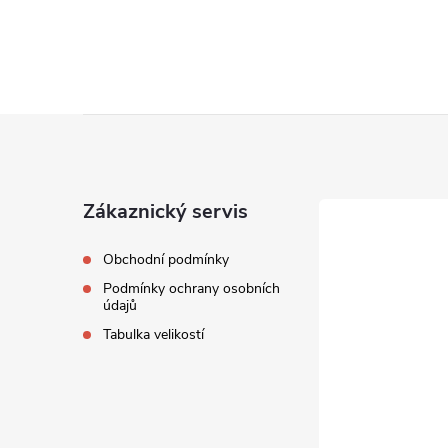
Z
á
Zákaznický servis
p
Obchodní podmínky
a
Podmínky ochrany osobních
údajů
t
Tabulka velikostí
í