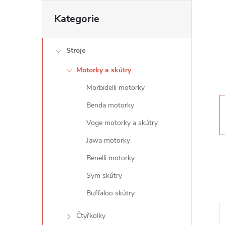
t
Přeskočit
Kategorie
kategorie
r
Stroje
a
Motorky a skútry
n
Morbidelli motorky
n
Benda motorky
Voge motorky a skútry
í
Jawa motorky
p
Benelli motorky
Sym skútry
a
Buffaloo skútry
n
Čtyřkolky