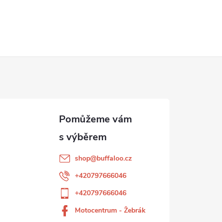
shop
@
buffaloo.cz
+420797666046
+420797666046
Motocentrum - Žebrák