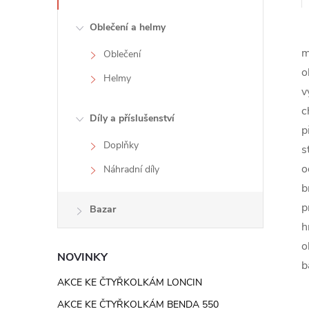
e
Oblečení a helmy
l
m
Oblečení
o
Helmy
v
c
Díly a příslušenství
p
Doplňky
s
o
Náhradní díly
b
p
Bazar
h
o
NOVINKY
b
AKCE KE ČTYŘKOLKÁM LONCIN
AKCE KE ČTYŘKOLKÁM BENDA 550