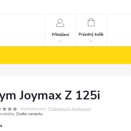
NÁKUPNÍ
KOŠÍK
Prázdný košík
Přihlášení
ym Joymax Z 125i
Podrobnosti hodnocení
Neohodnoceno
produktu:
Zvolte variantu
va