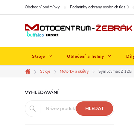
Přejít
Obchodní podmínky
Podmínky ochrany osobních údajů
na
obsah
Stroje
Oblečení a helmy
Díl
Stroje
Motorky a skútry
Sym Joymax Z 125i
Domů
P
VYHLEDÁVÁNÍ
o
HLEDAT
s