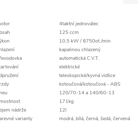
otor
4taktní jednoválec
bsah
125 ccm
ýkon
10,5 kW / 8750ot./min
hlazení
kapalinou chlazený
řevodovka
automatická C.V.T.
tartování
elektrické
dpružení
teleskopické/kyvná vidlice
rzdy
kotoučová/kotoučová - ABS
neu
120/70-14 a 140/60-13
mostnost
171kg
bjem nádrže
12l
arevné varianty
modrá, bílá, černá, šedá, červená