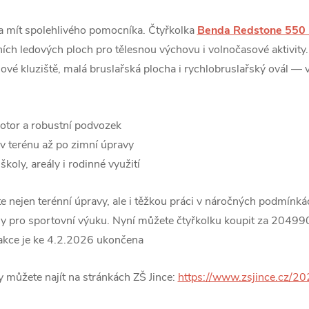
ba mít spolehlivého pomocníka. Čtyřkolka
Benda Redstone 550
vních ledových ploch pro tělesnou výchovu i volnočasové aktivit
ejové kluziště, malá bruslařská plocha i rychlobruslařský ovál — 
otor a robustní podvozek
v terénu až po zimní úpravy
koly, areály i rodinné využití
nejen terénní úpravy, ale i těžkou práci v náročných podmínkác
ochy pro sportovní výuku. Nyní můžete čtyřkolku koupit za 2049
o akce je ke 4.2.2026 ukončena
y můžete najít na stránkách ZŠ Jince:
https://www.zsjince.cz/2