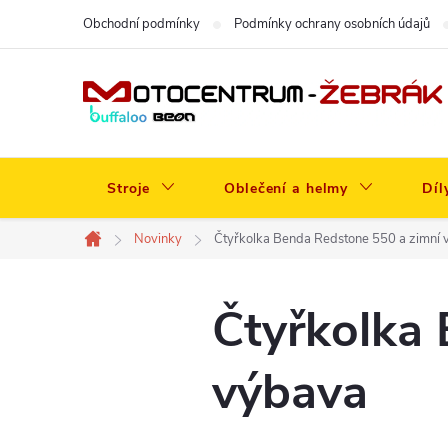
Přejít
Obchodní podmínky
Podmínky ochrany osobních údajů
na
obsah
Stroje
Oblečení a helmy
Díl
Novinky
Čtyřkolka Benda Redstone 550 a zimní
Domů
Čtyřkolka
výbava