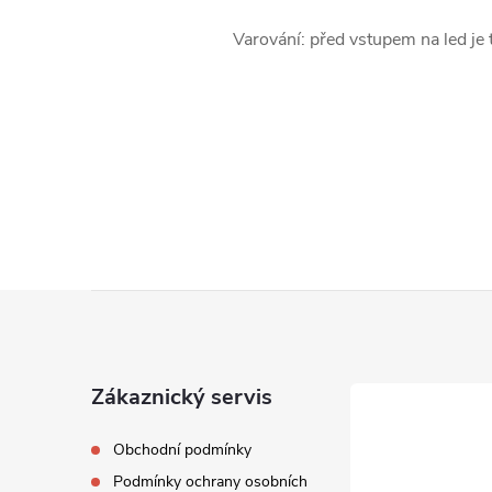
Varování: před vstupem na led je 
Z
á
Zákaznický servis
p
Obchodní podmínky
a
Podmínky ochrany osobních