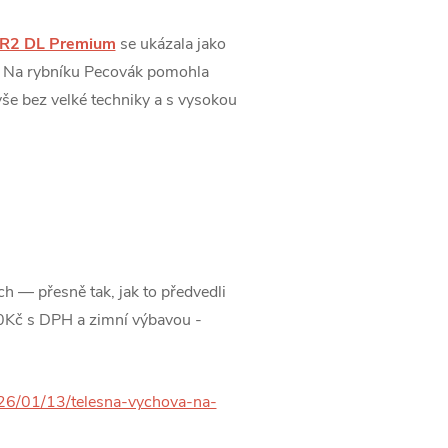
 R2 DL Premium
se ukázala jako
y. Na rybníku Pecovák pomohla
vše bez velké techniky a s vysokou
h — přesně tak, jak to předvedli
90Kč s DPH a zimní výbavou -
026/01/13/telesna-vychova-na-