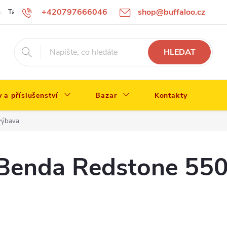
+420797666046
shop@buffaloo.cz
Tabulka velikostí
HLEDAT
y a příslušenství
Bazar
Kontakty
 výbava
 Benda Redstone 550