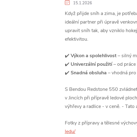
15.1.2026
Když přijde sníh a zima, je potře
ideální partner při úpravě venko
upravit sníh tak, aby vzniklo hok
efektivitou.
✔️
Výkon a spolehlivost
– silný m
✔️
Univerzální použití
– od práce 
✔️
Snadná obsluha
– vhodná pro š
S Bendou Redstone 550 zvládnete 
v Jincích při přípravě ledové pl
výhřevy a radlice - v ceně. - Tat
Fotky z přípravy a tělesné výchov
ledu/