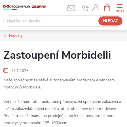
Přejít
NÁKUPNÍ
KOŠÍK
na
obsah
HLEDAT
Novinky
Zastoupení Morbidelli
17.1.2026
Naše společnost se stává autorizovaným prodejcem a servisem
motocyklů Morbidelli.
Věříme, že nám tato spolupráce přinese další spokojené zákazníci a
našim zákazníkům širší nabídku, ať už obsahově nebo modelově.
První stroje již máme na prodejně a můžete si tedy prohlídnout
motocykly od obsahu 125-1000ccm.