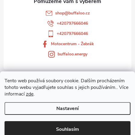
t
shop
@
buffaloo.cz
í
+420797666046
+420797666046
Motocentrum - Žebrák
buffaloo.energy
Tento web používá soubory cookie. Dalším procházením
Zákaznický servis
tohoto webu vyjadřujete souhlas s jejich používáním.. Více
informací
zde
.
Motocentrum-Žebrák
Nastavení
Copyright 2026
Motocentrum - Žebrák
. Všechna práva vyhrazena.
Souhlasím
Vytvořil Shoptet