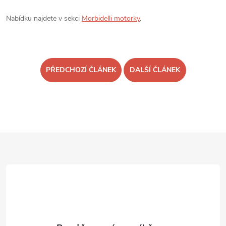
Nabídku najdete v sekci
Morbidelli motorky
.
PŘEDCHOZÍ ČLÁNEK
DALŠÍ ČLÁNEK
Z
á
p
a