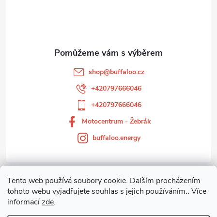
p
a
t
shop
@
buffaloo.cz
í
+420797666046
+420797666046
Motocentrum - Žebrák
buffaloo.energy
Tento web používá soubory cookie. Dalším procházením
Zákaznický servis
tohoto webu vyjadřujete souhlas s jejich používáním.. Více
informací
zde
.
Motocentrum-Žebrák