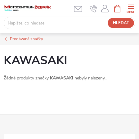
Přejít
NÁKUPNÍ
KOŠÍK
na
obsah
HLEDAT
Prodávané značky
KAWASAKI
Žádné produkty značky
KAWASAKI
nebyly nalezeny...
Z
á