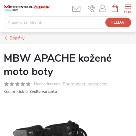
Přejít
NÁKUPNÍ
KOŠÍK
na
obsah
HLEDAT
Doplňky
MBW APACHE kožené
moto boty
Podrobnosti hodnocení
Neohodnoceno
Kód produktu:
Zvolte variantu