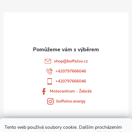
Z
á
p
a
t
shop
@
buffaloo.cz
í
+420797666046
+420797666046
Motocentrum - Žebrák
buffaloo.energy
Tento web používá soubory cookie. Dalším procházením
Zákaznický servis