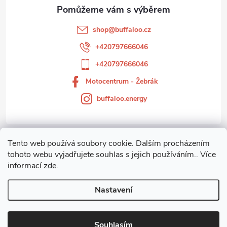
a
t
shop
@
buffaloo.cz
í
+420797666046
+420797666046
Motocentrum - Žebrák
buffaloo.energy
Tento web používá soubory cookie. Dalším procházením
Zákaznický servis
tohoto webu vyjadřujete souhlas s jejich používáním.. Více
informací
zde
.
Motocentrum-Žebrák
Nastavení
Copyright 2026
Motocentrum - Žebrák
. Všechna práva vyhrazena.
Souhlasím