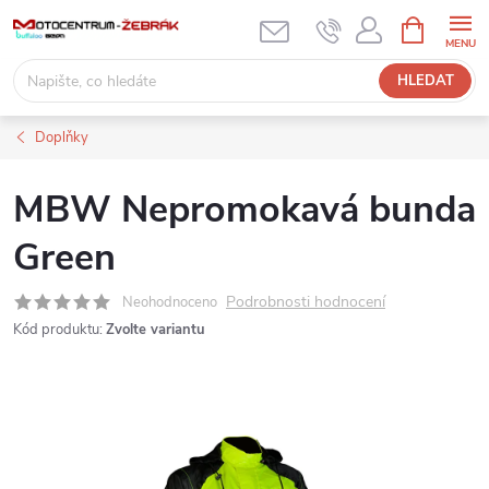
Přejít
NÁKUPNÍ
KOŠÍK
na
obsah
HLEDAT
Doplňky
MBW Nepromokavá bunda
Green
Podrobnosti hodnocení
Neohodnoceno
Kód produktu:
Zvolte variantu