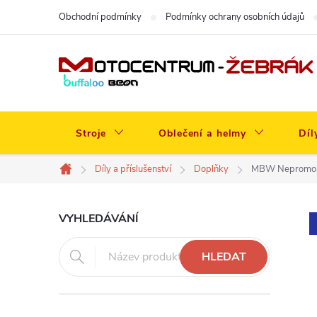
Přejít
Obchodní podmínky
Podmínky ochrany osobních údajů
na
obsah
Stroje
Oblečení a helmy
Díl
Díly a příslušenství
Doplňky
MBW Nepromok
Domů
P
VYHLEDÁVÁNÍ
o
HLEDAT
s