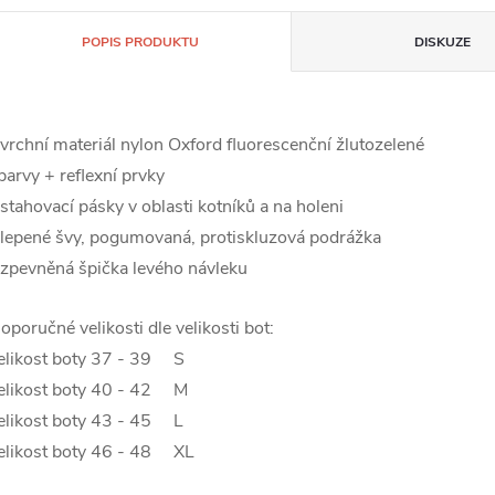
POPIS PRODUKTU
DISKUZE
 vrchní materiál nylon Oxford fluorescenční žlutozelené
arvy + reflexní prvky
 stahovací pásky v oblasti kotníků a na holeni
 lepené švy, pogumovaná, protiskluzová podrážka
 zpevněná špička levého návleku
oporučné velikosti dle velikosti bot:
elikost boty 37 - 39
S
elikost boty 40 - 42
M
elikost boty 43 - 45
L
elikost boty 46 - 48
XL