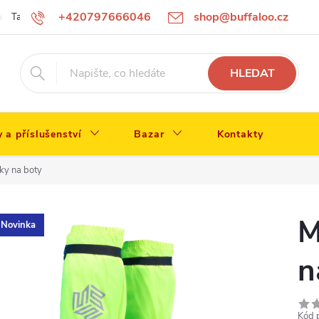
+420797666046
shop@buffaloo.cz
Tabulka velikostí
HLEDAT
y a příslušenství
Bazar
Kontakty
y na boty
M
Novinka
n
Kód 