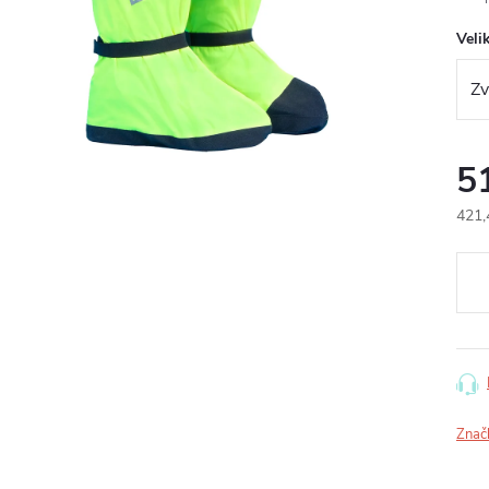
Veli
5
421,
Měr
cena
Znač