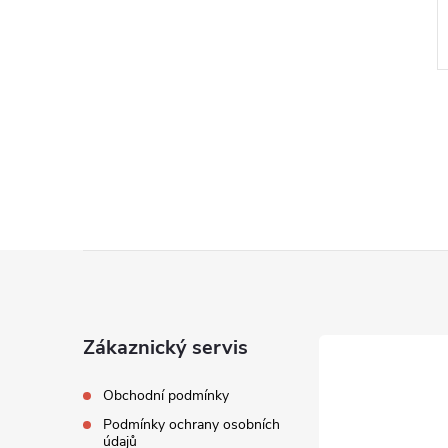
Z
á
Zákaznický servis
p
Obchodní podmínky
a
Podmínky ochrany osobních
údajů