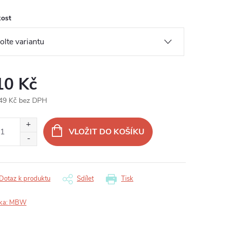
kost
10 Kč
49 Kč bez DPH
ná
:
VLOŽIT DO KOŠÍKU
Dotaz k produktu
Sdílet
Tisk
ka:
MBW