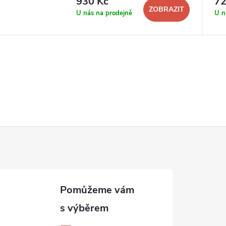
930 Kč
72
ZOBRAZIT
U nás na prodejně
U n