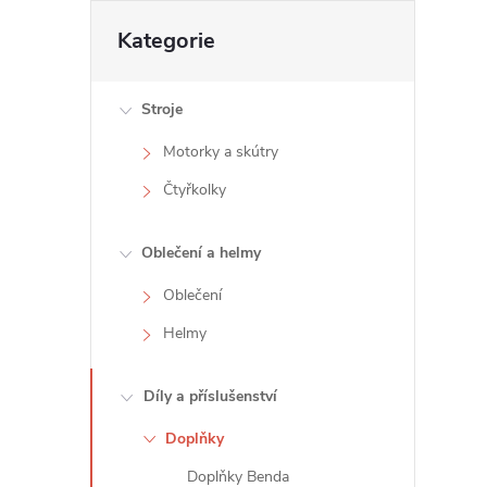
t
Přeskočit
Kategorie
kategorie
r
Stroje
a
Motorky a skútry
n
Čtyřkolky
n
Oblečení a helmy
í
Oblečení
Helmy
p
a
Díly a příslušenství
Doplňky
n
Doplňky Benda