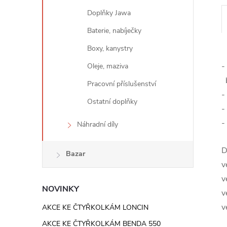
e
Doplňky Jawa
l
Baterie, nabíječky
Boxy, kanystry
-
Oleje, maziva
b
Pracovní příslušenství
-
Ostatní doplňky
-
-
Náhradní díly
D
Bazar
v
v
NOVINKY
v
v
AKCE KE ČTYŘKOLKÁM LONCIN
AKCE KE ČTYŘKOLKÁM BENDA 550