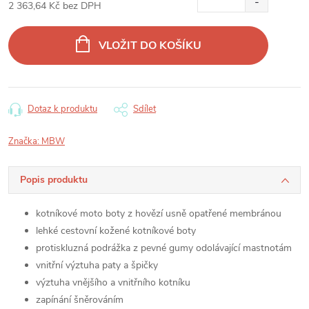
2 363,64 Kč bez DPH
Měrná
cena:
VLOŽIT DO KOŠÍKU
Dotaz k produktu
Sdílet
Značka:
MBW
Popis produktu
kotníkové moto boty z hovězí usně opatřené membránou
lehké cestovní kožené kotníkové boty
protiskluzná podrážka z pevné gumy odolávající mastnotám
vnitřní výztuha paty a špičky
výztuha vnějšího a vnitřního kotníku
zapínání šněrováním