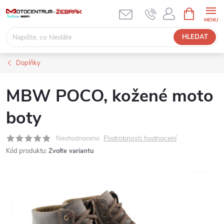
Přejít
NÁKUPNÍ
KOŠÍK
na
obsah
HLEDAT
Doplňky
MBW POCO, kožené moto
boty
Podrobnosti hodnocení
Neohodnoceno
Kód produktu:
Zvolte variantu