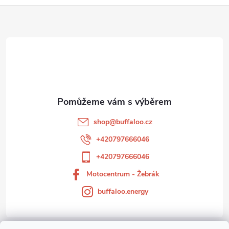
Z
á
p
a
t
shop
@
buffaloo.cz
í
+420797666046
+420797666046
Motocentrum - Žebrák
buffaloo.energy