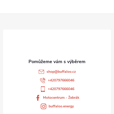
Z
á
p
a
t
shop
@
buffaloo.cz
í
+420797666046
+420797666046
Motocentrum - Žebrák
buffaloo.energy