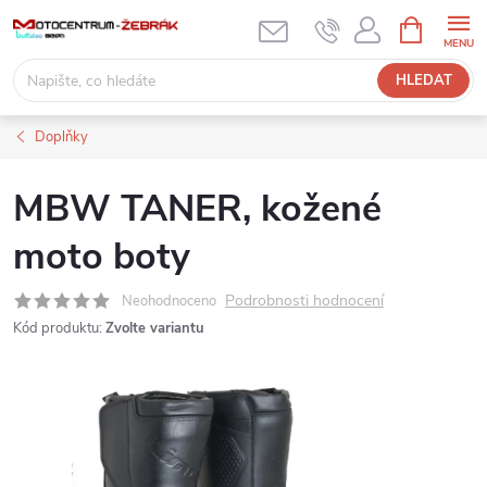
Přejít
NÁKUPNÍ
KOŠÍK
na
obsah
HLEDAT
Doplňky
MBW TANER, kožené
moto boty
Podrobnosti hodnocení
Neohodnoceno
Kód produktu:
Zvolte variantu