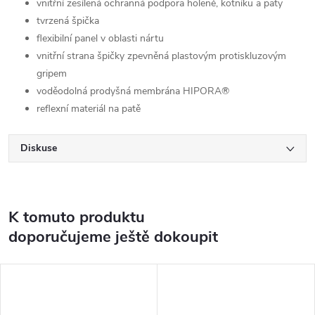
vnitřní zesílená ochranná podpora holeně, kotníku a paty
tvrzená špička
flexibilní panel v oblasti nártu
vnitřní strana špičky zpevněná plastovým protiskluzovým
gripem
voděodolná prodyšná membrána HIPORA®
reflexní materiál na patě
Diskuse
K tomuto produktu
doporučujeme ještě dokoupit