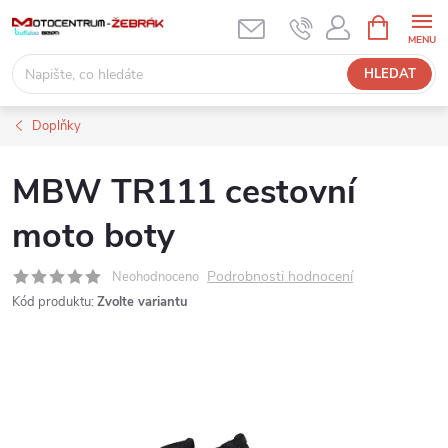
Přejít
NÁKUPNÍ
KOŠÍK
na
obsah
HLEDAT
Doplňky
MBW TR111 cestovní
moto boty
Podrobnosti hodnocení
Neohodnoceno
Kód produktu:
Zvolte variantu