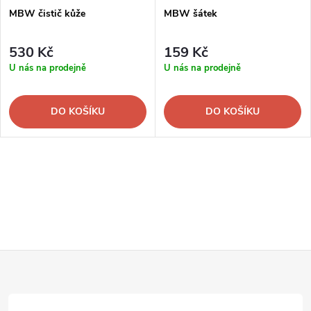
MBW čistič kůže
MBW šátek
530 Kč
159 Kč
U nás na prodejně
U nás na prodejně
DO KOŠÍKU
DO KOŠÍKU
Z
á