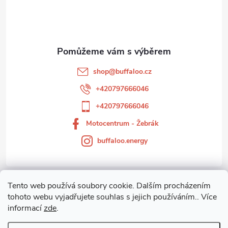
p
a
t
shop
@
buffaloo.cz
í
+420797666046
+420797666046
Motocentrum - Žebrák
buffaloo.energy
Tento web používá soubory cookie. Dalším procházením
Zákaznický servis
tohoto webu vyjadřujete souhlas s jejich používáním.. Více
informací
zde
.
Motocentrum-Žebrák