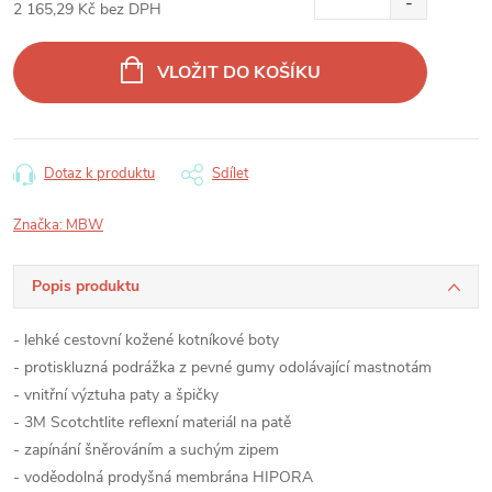
2 165,29 Kč bez DPH
Měrná
cena:
VLOŽIT DO KOŠÍKU
Dotaz k produktu
Sdílet
Značka:
MBW
Popis produktu
- lehké cestovní kožené kotníkové boty
- protiskluzná podrážka z pevné gumy odolávající mastnotám
- vnitřní výztuha paty a špičky
- 3M Scotchtlite reflexní materiál na patě
- zapínání šněrováním a suchým zipem
- voděodolná prodyšná membrána HIPORA